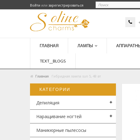
Войти
или
зарегистрироваться
ГЛАВНАЯ
ЛАМПЫ
АППАРАТН
TEXT_BLOGS
Главная
Гибридная лампа sun 5, 48 вт
КАТЕГОРИИ
Депиляция
Наращивание ногтей
Маникюрные пылесосы