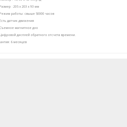
Размер : 205 х 203 х 93 мм
Режим работы: свыше 50000 часов
Есть датчик движения
Съемное магнитное дно
Цифровой дисплей обратного отсчета времени.
антия: 6 месяцев