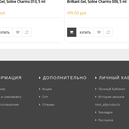
 Gel, Soline Charms 010, 5 ml
Brilliant Gel, Soline Charms 009, 5 ml
руб.
199.00 руб.
КУПИТЬ
КУПИТЬ
ОРМАЦИЯ
ДОПОЛНИТЕЛЬНО
ЛИЧНЫЙ КА
нии
Акции
Личный Кабинет
 и самовывоз
Опт
История заказов
 соглашения
Отзывы
text_allproducts
Закладки
Рассылка