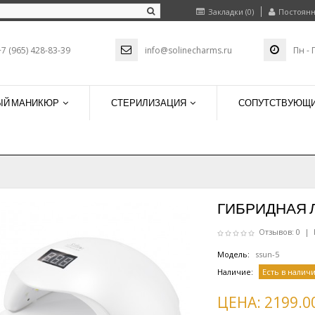
Закладки (0)
Постоянн
+7 (965) 428-83-39
info@solinecharms.ru
Пн - 
ЫЙ МАНИКЮР
СТЕРИЛИЗАЦИЯ
СОПУТСТВУЮЩИ
ГИБРИДНАЯ Л
Отзывов: 0
|
Модель:
ssun-5
Наличие:
Есть в налич
ЦЕНА:
2199.0