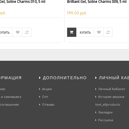
 Gel, Soline Charms 010, 5 ml
Brilliant Gel, Soline Charms 009, 5 ml
руб.
199.00 руб.
КУПИТЬ
КУПИТЬ
ОРМАЦИЯ
ДОПОЛНИТЕЛЬНО
ЛИЧНЫЙ КА
нии
Акции
Личный Кабинет
 и самовывоз
Опт
История заказов
 соглашения
Отзывы
text_allproducts
Закладки
Рассылка