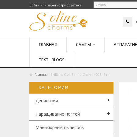
Войти
или
зарегистрироваться
ГЛАВНАЯ
ЛАМПЫ
АППАРАТН
TEXT_BLOGS
Главная
Brilliant Gel, Soline Charms 003, 5 ml
КАТЕГОРИИ
Депиляция
Наращивание ногтей
Маникюрные пылесосы